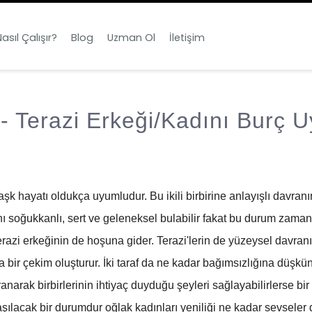
asıl Çalışır?
Blog
Uzman Ol
İletişim
 - Terazi Erkeği/Kadını Burç 
k hayatı oldukça uyumludur. Bu ikili birbirine anlayışlı davranır
zını soğukkanlı, sert ve geleneksel bulabilir fakat bu durum zam
erazi erkeğinin de hoşuna gider. Terazi'lerin de yüzeysel davranış
bir çekim oluşturur. İki taraf da ne kadar bağımsızlığına düşkün
ranarak birbirlerinin ihtiyaç duyduğu şeyleri sağlayabilirlerse bir 
aşılacak bir durumdur oğlak kadınları yeniliği ne kadar sevseler 