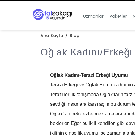
Uzmanlar
Paketler
N
Ana Sayfa
Blog
/
Oğlak Kadını/Erkeği
Oğlak Kadını-Terazi Erkeği Uyumu
Terazi Erkeği ve Oğlak Burcu kadınının aş
Terazi'ler ilk tanışmada Oğlak’ların tar
sevdiği insanlara karşı açılır bu durum t
Oğlak'ları pek cezbetmez ama aralarında 
beklerler. Eğer bu ikili kendileri gibi dav
ikilinin cinsellik uyumu ise zamanla anl