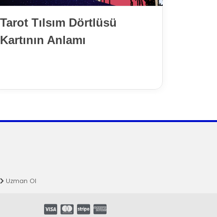
2. Ev
Doğum
Tarot Tılsım Dörtlüsü
Kartının Anlamı
Uzman Ol