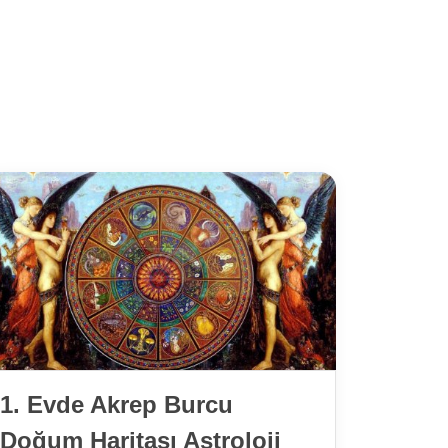
1. Evde Akrep Burcu
4. Ev
Doğum Haritası Astroloji
Doğum