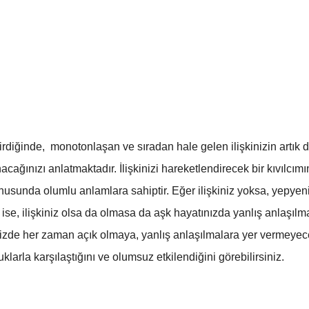
diğinde, monotonlaşan ve sıradan hale gelen ilişkinizin artık da
ınızı anlatmaktadır. İlişkinizi hareketlendirecek bir kıvılcımın
usunda olumlu anlamlara sahiptir. Eğer ilişkiniz yoksa, yepyeni v
i ise, ilişkiniz olsa da olmasa da aşk hayatınızda yanlış anlaşılm
rinizde her zaman açık olmaya, yanlış anlaşılmalara yer vermeyec
luklarla karşılaştığını ve olumsuz etkilendiğini görebilirsiniz.