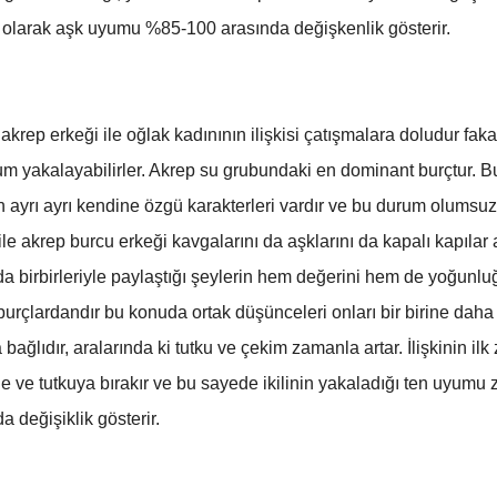
l olarak aşk uyumu %85-100 arasında değişkenlik gösterir.
krep erkeği ile oğlak kadınının ilişkisi çatışmalara doludur faka
yum yakalayabilirler. Akrep su grubundaki en dominant burçtur. 
in ayrı ayrı kendine özgü karakterleri vardır ve bu durum olumsuz 
ı ile akrep burcu erkeği kavgalarını da aşklarını da kapalı kapılar a
 birbirleriyle paylaştığı şeylerin hem değerini hem de yoğunluğun
rçlardandır bu konuda ortak düşünceleri onları bir birine daha 
 bağlıdır, aralarında ki tutku ve çekim zamanla artar. İlişkinin 
e ve tutkuya bırakır ve bu sayede ikilinin yakaladığı ten uyumu 
değişiklik gösterir.