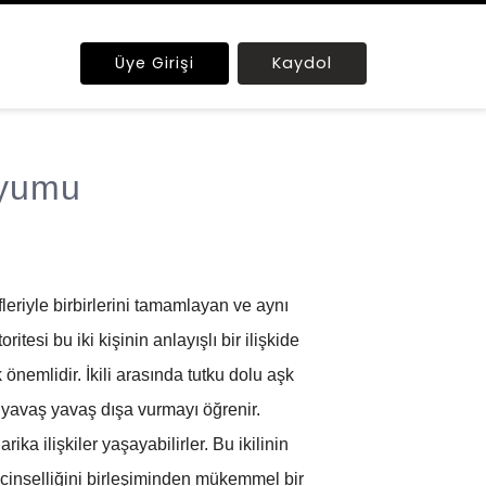
Üye Girişi
Kaydol
Uyumu
fleriyle birbirlerini tamamlayan ve aynı
itesi bu iki kişinin anlayışlı bir ilişkide
 önemlidir. İkili arasında tutku dolu aşk
 yavaş yavaş dışa vurmayı öğrenir.
ka ilişkiler yaşayabilirler. Bu ikilinin
ü cinselliğini birleşiminden mükemmel bir