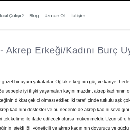
asıl Çalışır?
Blog
Uzman Ol
İletişim
 - Akrep Erkeği/Kadını Burç 
ile güzel bir uyum yakalarlar. Oğlak erkeğinin güç ve kariyer hede
u sebeple iyi ilişki yaşamaları kaçınılmazdır , akrep kadınının otor
ğinin dikkat çekici olması etkiler. İki taraf içinde tutkulu aşk çok
rep kadınını destekler ve bu nedenle de akrep kadını sevdiğini
i tek kelime ile ifade edilecek olursa mükemmeldir. Uzun süre hari
inin istekliliği, yöneticili ve akrep kadınının doyurucu ve güçl