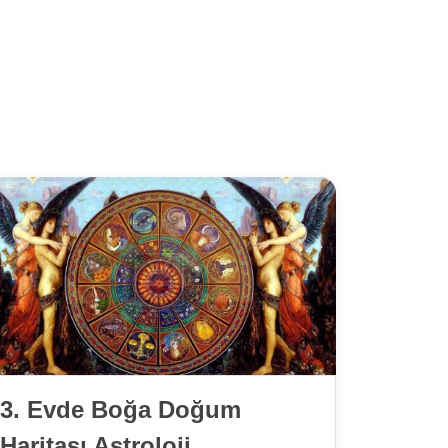
3. Evde Boğa Doğum
İlişk
Haritası Astroloji