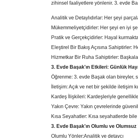
zihinsel faaliyetlere yönlenir. 3. evde Ba
Analitik ve Detaylıdırlar: Her şeyi parçal
Mükemmeliyetçidirler: Her şeyi en iyi ş
Pratik ve Gerçekçidirler: Hayal kurmakt
Eleştirel Bir Bakış Açısına Sahiptirler: He
Hizmetkar Bir Ruha Sahiptirler: Başkalar
3. Evde Başak'ın Etkileri: Günlük Haya
Öğrenme: 3. evde Başak olan bireyler, si
İletişim: Açık ve net bir şekilde iletişim 
Kardeş İlişkileri: Kardeşleriyle genellikle
Yakın Çevre: Yakın çevrelerinde güvenilir
Kısa Seyahatler: Kısa seyahatlerde bile 
3. Evde Başak'ın Olumlu ve Olumsuz 
Olumlu Yönler:Analitik ve detaycı