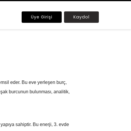
Üye Girişi
Kaydol
 temsil eder. Bu eve yerleşen burç,
Başak burcunun bulunması, analitik,
yapıya sahiptir. Bu enerji, 3. evde