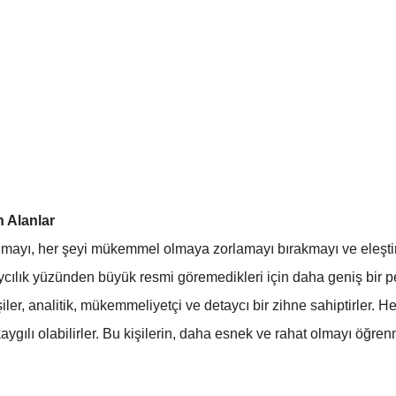
n Alanlar
lmayı, her şeyi mükemmel olmaya zorlamayı bırakmayı ve eleştir
ycılık yüzünden büyük resmi göremedikleri için daha geniş bir per
ler, analitik, mükemmeliyetçi ve detaycı bir zihne sahiptirler. H
kaygılı olabilirler. Bu kişilerin, daha esnek ve rahat olmayı öğren